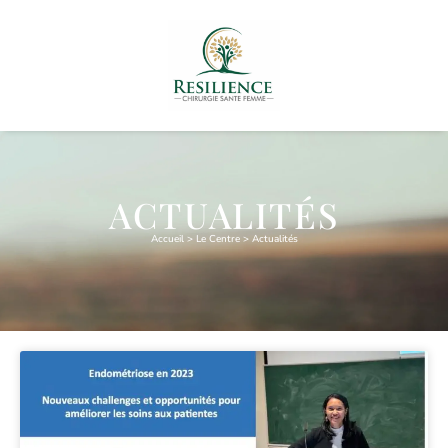
ACTUALITÉS
Accueil
>
Le Centre
>
Actualités