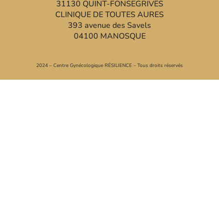
31130 QUINT-FONSEGRIVES
CLINIQUE DE TOUTES AURES
393 avenue des Savels
04100 MANOSQUE
2024 – Centre Gynécologique RÉSILIENCE – Tous droits réservés