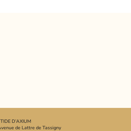
TIDE D’AXIUM
venue de Lattre de Tassigny