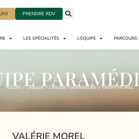
IVI
PRENDRE RDV
TRE
LES SPÉCIALITÉS
L’ÉQUIPE
PARCOURS 
UIPE PARAMÉD
Accueil
>
L’équipe
>
L’équipe Paramédicale
>
Valerie MOREL
VALÉRIE MOREL