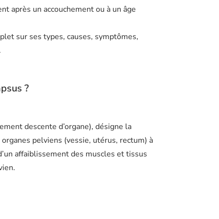
ent après un accouchement ou à un âge
mplet sur ses types, causes, symptômes,
.
apsus ?
lement descente d’organe), désigne la
 organes pelviens (vessie, utérus, rectum) à
 d’un affaiblissement des muscles et tissus
vien.