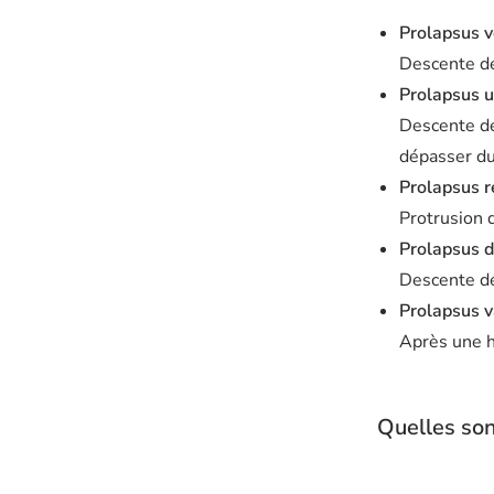
Prolapsus vé
Descente de 
Prolapsus ut
Descente de 
dépasser du
Prolapsus re
Protrusion 
Prolapsus de
Descente de 
Prolapsus v
Après une h
Quelles son