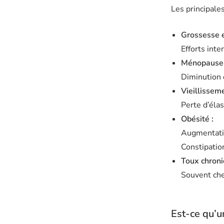
Les principales
Grossesse 
Efforts inte
Ménopause 
Diminution 
Vieillisseme
Perte d’élas
Obésité :
Augmentatio
Constipation
Toux chroni
Souvent che
Est-ce qu’u