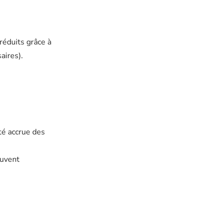
réduits grâce à
aires).
té accrue des
ouvent